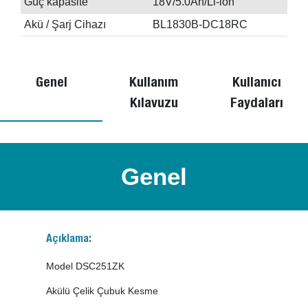
Güç kapasite
18V/5.0Ah/Li-ion
Akü / Şarj Cihazı
BL1830B-DC18RC
Genel
Kullanım
Kullanıcı
Kılavuzu
Faydaları
Genel
Açıklama:
Model DSC251ZK
Akülü Çelik Çubuk Kesme