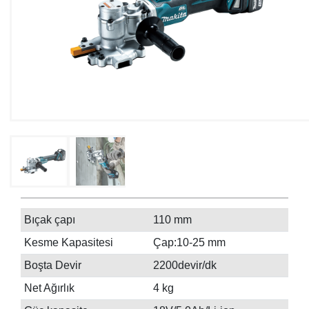
Bıçak çapı
110 mm
Kesme Kapasitesi
Çap:10-25 mm
Boşta Devir
2200devir/dk
Net Ağırlık
4 kg