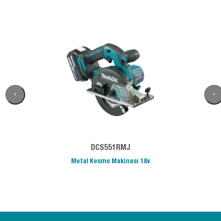
‹
›
DCS551RMJ
Metal Kesme Makinası 18v