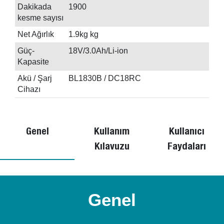
Dakikada
1900
kesme sayısı
Net Ağırlık
1.9kg kg
Güç-
18V/3.0Ah/Li-ion
Kapasite
Akü / Şarj
BL1830B / DC18RC
Cihazı
Genel
Kullanım
Kullanıcı
Kılavuzu
Faydaları
Genel